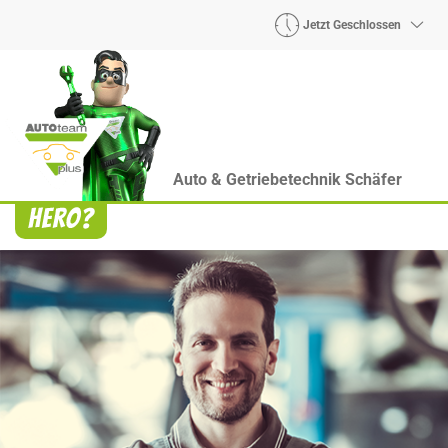
Jetzt Geschlossen
Auto & Getriebetechnik Schäfer
Heroes? Findet man bei uns!
Wie auch wir bringen Handmaker Herby, Rollin‘
Robby und Engineering Esy mit ihrer Superpower
jeden Wagen wieder auf die Bahn.